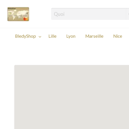
Les plus belles adresses orientales!
Marseille
Nice
Paris
Autres
BledyShop
Lille
Lyon
Marseille
Nice