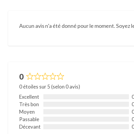
Aucun avis n’a été donné pour le moment. Soyez le
0
N
0 étoiles sur 5 (selon 0 avis)
o
t
Excellent
é
Très bon
0
Moyen
s
Passable
u
Décevant
r