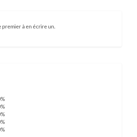
 premier à en écrire un.
0%
0%
0%
0%
0%