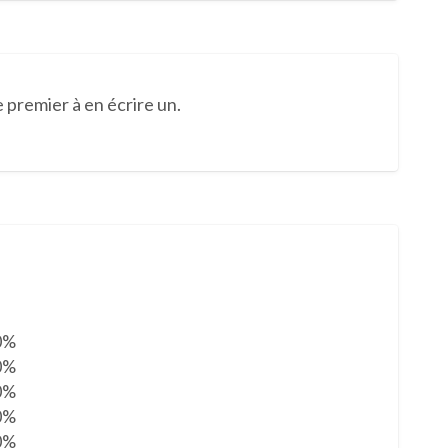
 premier à en écrire un.
0%
0%
0%
0%
0%