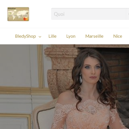
Les plus belles adresses orientales!
Marseille
Nice
Paris
Autres
BledyShop
Lille
Lyon
Marseille
Nice