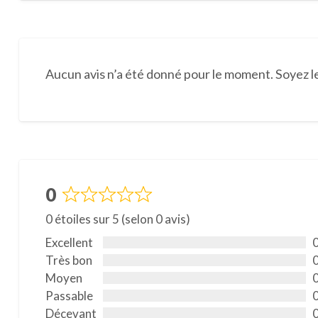
Aucun avis n’a été donné pour le moment. Soyez le
0
N
0 étoiles sur 5 (selon 0 avis)
o
t
Excellent
é
Très bon
0
Moyen
s
Passable
u
Décevant