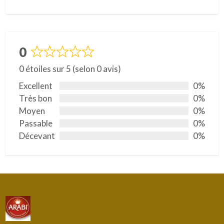
0
N
0 étoiles sur 5 (selon 0 avis)
o
t
Excellent
0%
é
Très bon
0%
0
Moyen
0%
s
Passable
0%
u
Décevant
0%
r
5