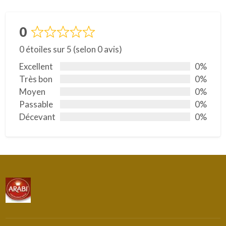
0
N
0 étoiles sur 5 (selon 0 avis)
o
t
Excellent
0%
é
Très bon
0%
0
Moyen
0%
s
Passable
0%
u
Décevant
0%
r
5