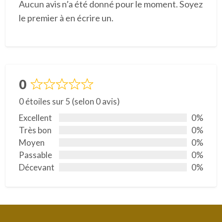
Aucun avis n’a été donné pour le moment. Soyez
le premier à en écrire un.
0
N
0 étoiles sur 5 (selon 0 avis)
o
t
Excellent
0%
é
Très bon
0%
0
Moyen
0%
s
Passable
0%
u
Décevant
0%
r
5