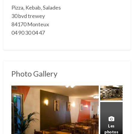
Pizza, Kebab, Salades
30 bvd trewey
84170 Monteux
04 90 30 04 47
Photo Gallery
Les
photos