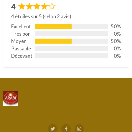
4
N
4 étoiles sur 5 (selon 2 avis)
o
t
Excellent
50%
é
Très bon
0%
4
Moyen
50%
s
Passable
0%
u
Décevant
0%
r
5