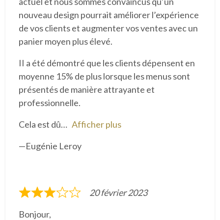
actuel et nous sommes convaincus qu’un
5
nouveau design pourrait améliorer l’expérience
s
de vos clients et augmenter vos ventes avec un
u
panier moyen plus élevé.
r
5
II a été démontré que les clients dépensent en
moyenne 15% de plus lorsque les menus sont
présentés de manière attrayante et
professionnelle.
Cela est dû
Afficher plus
Eugénie Leroy
20 février 2023
N
o
Bonjour,