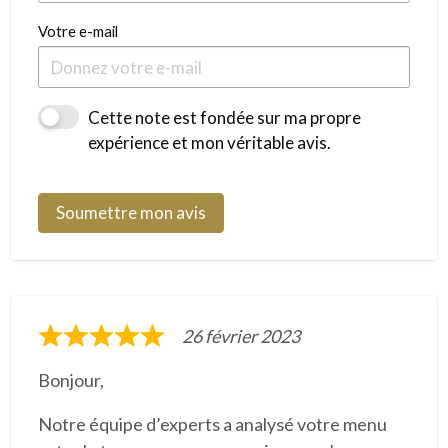
Votre e-mail
Cette note est fondée sur ma propre
expérience et mon véritable avis.
Soumettre mon avis
26 février 2023
N
o
Bonjour,
t
Notre équipe d’experts a analysé votre menu
é