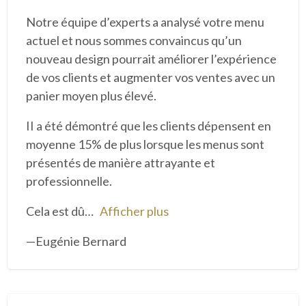
t
Notre équipe d’experts a analysé votre menu
é
actuel et nous sommes convaincus qu’un
3
nouveau design pourrait améliorer l’expérience
s
de vos clients et augmenter vos ventes avec un
u
panier moyen plus élevé.
r
5
II a été démontré que les clients dépensent en
moyenne 15% de plus lorsque les menus sont
présentés de manière attrayante et
professionnelle.
Cela est dû
Afficher plus
Eugénie Bernard