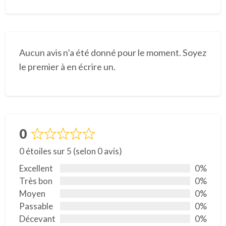
Aucun avis n’a été donné pour le moment. Soyez
le premier à en écrire un.
0
N
0 étoiles sur 5 (selon 0 avis)
o
t
Excellent
0%
é
Très bon
0%
0
Moyen
0%
s
Passable
0%
u
Décevant
0%