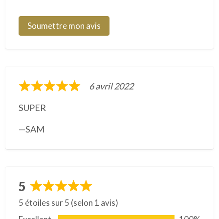
Soumettre mon avis
6 avril 2022
N
o
SUPER
t
SAM
é
5
s
u
5
r
N
5
5 étoiles sur 5 (selon 1 avis)
o
t